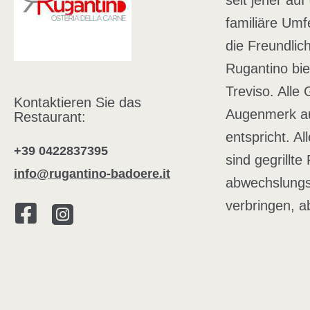
seit jeher au
familiäre Umf
die Freundlic
Rugantino bie
Treviso. Alle
Kontaktieren Sie das
Augenmerk auf
Restaurant:
entspricht. A
+39 0422837395
sind gegrillt
info@rugantino-badoere.it
abwechslungsr
verbringen, a