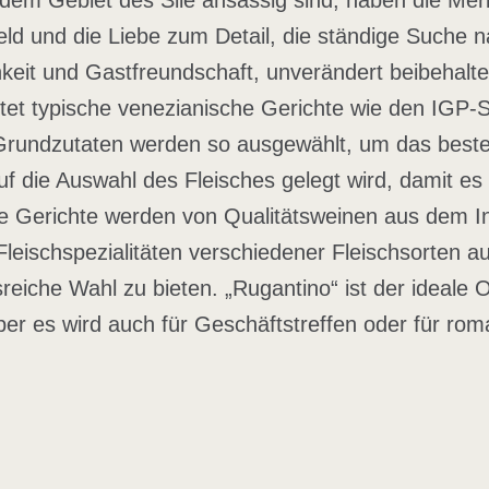
f dem Gebiet des Sile ansässig sind, haben die Me
eld und die Liebe zum Detail, die ständige Suche 
hkeit und Gastfreundschaft, unverändert beibehalte
tet typische venezianische Gerichte wie den IGP
 Grundzutaten werden so ausgewählt, um das best
 die Auswahl des Fleisches gelegt wird, damit es
lle Gerichte werden von Qualitätsweinen aus dem In
e Fleischspezialitäten verschiedener Fleischsorten
eiche Wahl zu bieten. „Rugantino“ ist der ideale O
ber es wird auch für Geschäftstreffen oder für ro